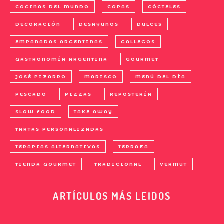
COCINAS DEL MUNDO
COPAS
CÓCTELES
DECORACIÓN
DESAYUNOS
DULCES
EMPANADAS ARGENTINAS
GALLEGOS
GASTRONOMÍA ARGENTINA
GOURMET
JOSÉ PIZARRO
MARISCO
MENÚ DEL DÍA
PESCADO
PIZZAS
REPOSTERÍA
SLOW FOOD
TAKE AWAY
TARTAS PERSONALIZADAS
TERAPIAS ALTERNATIVAS
TERRAZA
TIENDA GOURMET
TRADICIONAL
VERMUT
ARTÍCULOS MÁS LEIDOS