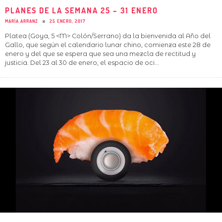
PLANES DE LA SEMANA 25 – 31 ENERO
MARÍA ARRANZ
25 ENERO, 2017
Platea (Goya, 5 <M> Colón/Serrano) da la bienvenida al Año del
Gallo, que según el calendario lunar chino, comienza este 28 de
enero y del que se espera que sea una mezcla de rectitud y
justicia. Del 23 al 30 de enero, el espacio de oci
...