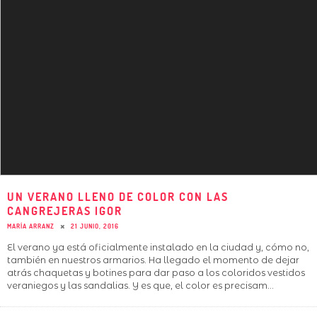
UN VERANO LLENO DE COLOR CON LAS
CANGREJERAS IGOR
MARÍA ARRANZ
21 JUNIO, 2016
El verano ya está oficialmente instalado en la ciudad y, cómo no,
también en nuestros armarios. Ha llegado el momento de dejar
atrás chaquetas y botines para dar paso a los coloridos vestidos
veraniegos y las sandalias. Y es que, el color es precisam
...