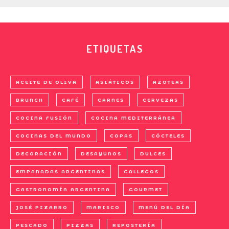
ETIQUETAS
ACEITE DE OLIVA
ASIÁTICOS
AZOTEAS
BRUNCH
CAFÉ
CARNES
CERVEZAS
COCINA FUSIÓN
COCINA MEDITERRÁNEA
COCINAS DEL MUNDO
COPAS
CÓCTELES
DECORACIÓN
DESAYUNOS
DULCES
EMPANADAS ARGENTINAS
GALLEGOS
GASTRONOMÍA ARGENTINA
GOURMET
JOSÉ PIZARRO
MARISCO
MENÚ DEL DÍA
PESCADO
PIZZAS
REPOSTERÍA