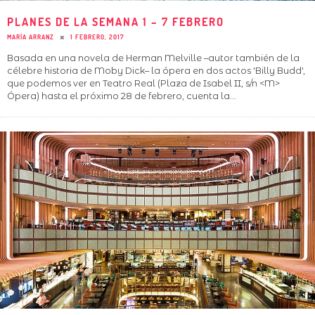
PLANES DE LA SEMANA 1 – 7 FEBRERO
MARÍA ARRANZ
1 FEBRERO, 2017
Basada en una novela de Herman Melville –autor también de la
célebre historia de Moby Dick– la ópera en dos actos 'Billy Budd',
que podemos ver en Teatro Real (Plaza de Isabel II, s/n <M>
Ópera) hasta el próximo 28 de febrero, cuenta la
...