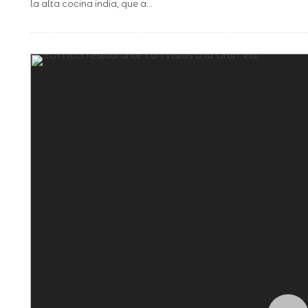
la alta cocina india, que a
...