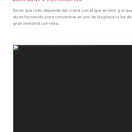
NOELIA SANTOS
4 SEPTIEMBRE, 2018
Dicen que todo depende del cristal con el que se mire. Y el q
dicen ha nacido para convertirse en uno de los place to be de
gran ventanal con vista
...