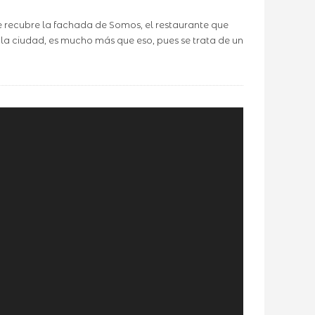
ue recubre la fachada de Somos, el restaurante que
 la ciudad, es mucho más que eso, pues se trata de un