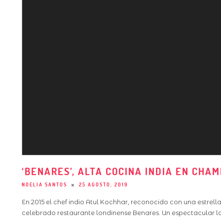
‘BENARES’, ALTA COCINA INDIA EN CHAM
NOELIA SANTOS
25 AGOSTO, 2019
En 2015 el chef indio Atul Kochhar, reconocido con una estrel
celebrado restaurante londinense Benares. Un espectacular l