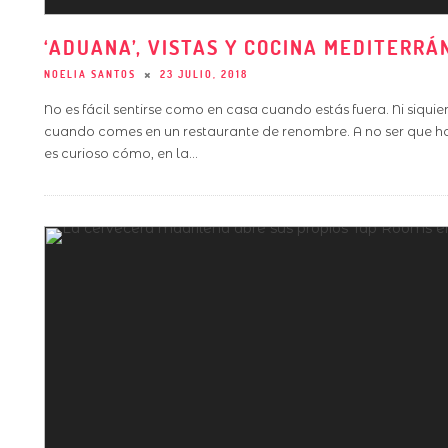
‘ADUANA’, VISTAS Y COCINA MEDITERRÁ
NOELIA SANTOS
23 JULIO, 2018
No es fácil sentirse como en casa cuando estás fuera. Ni siqui
cuando comes en un restaurante de renombre. A no ser que hay
es curioso cómo, en la
...