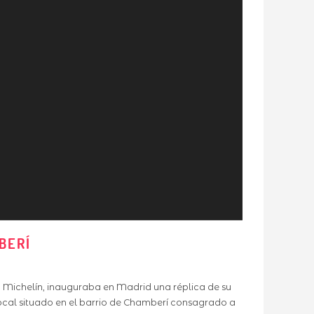
BERÍ
la Michelín, inauguraba en Madrid una réplica de su
ocal situado en el barrio de Chamberí consagrado a