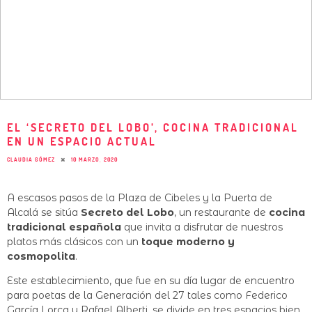
EL ‘SECRETO DEL LOBO’, COCINA TRADICIONAL
EN UN ESPACIO ACTUAL
CLAUDIA GÓMEZ
10 MARZO, 2020
A escasos pasos de la Plaza de Cibeles y la Puerta de
Alcalá se sitúa
Secreto del Lobo
, un restaurante de
cocina
tradicional española
que invita a disfrutar de nuestros
platos más clásicos con un
toque moderno y
cosmopolita
.
Este establecimiento, que fue en su día lugar de encuentro
para poetas de la Generación del 27 tales como Federico
García Lorca y Rafael Alberti, se divide en tres espacios bien