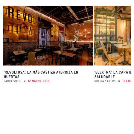
‘REVOLTOSA’, LA MÁS CASTIZA ATERRIZA EN
‘ELEKTRA’, LA CARA B
HUERTAS
SALUDABLE
LAURA SUTIL
12 MARZO, 2019
NOELIA SANTOS
17 ENER