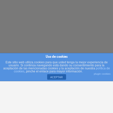
Uso de cookies
Este sitio web utiliza cookies para que usted tenga la mejor experiencia de
usuario. Si continúa navegando está dando su consentimiento para la
aceptación de las mencionadas cookies y la aceptación de nuestra
política de
cookies
, pinche el enlace para mayor información.
plugin cookies
ACEPTAR
Se podrían contar con los dedos de una mano los
restaurantes que consiguen transportarnos, gracias a su