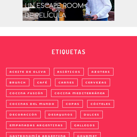
ETIQUETAS
ACEITE DE OLIVA
ASIÁTICOS
AZOTEAS
BRUNCH
CAFÉ
CARNES
CERVEZAS
COCINA FUSIÓN
COCINA MEDITERRÁNEA
COCINAS DEL MUNDO
COPAS
CÓCTELES
DECORACIÓN
DESAYUNOS
DULCES
EMPANADAS ARGENTINAS
GALLEGOS
GASTRONOMÍA ARGENTINA
GOURMET