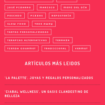
JOSÉ PIZARRO
MARISCO
MENÚ DEL DÍA
PESCADO
PIZZAS
REPOSTERÍA
SLOW FOOD
TAKE AWAY
TARTAS PERSONALIZADAS
TERAPIAS ALTERNATIVAS
TERRAZA
TIENDA GOURMET
TRADICIONAL
VERMUT
ARTÍCULOS MÁS LEIDOS
‘LA PALETTE’, JOYAS Y REGALOS PERSONALIZADOS
‘CIABAL WELLNESS’, UN OASIS CLANDESTINO DE
BELLEZA