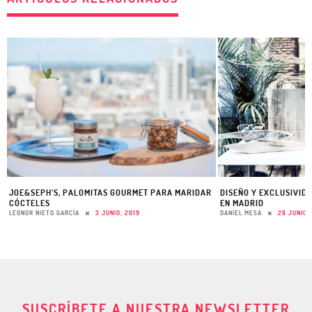
JOE&SEPH’S, PALOMITAS GOURMET PARA MARIDAR
DISEÑO Y EXCLUSIVID
CÓCTELES
EN MADRID
LEONOR NIETO GARCÍA
3 JUNIO, 2019
DANIEL MESA
28 JUNIO,
SUSCRÍBETE A NUESTRA NEWSLETTER