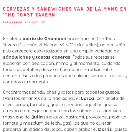
CERVEZAS Y SÁNDWICHES VAN DE LA MANO EN
‘THE TOAST TAVERN’
MARÍA ARRANZ
8 MAYO, 2017
En pleno
barrio de Chamberí
encontramos The Toast
Tavern (Guzmán el Bueno, 34 <M> Argüelles), un pequeño
pub cervecero especializado en una amplia variedad de
sándwiches
y
tostas caseras
. Todas sus recetas se
elaboran con dedicación, mimo y al momento, cuidando
todos los detalles, desde el tipo de pan –tradicional o
centeno– hasta los productos que utilizan, siempre frescos y
cortados al momento.
Encontramos sándwiches y tostas para todos los gustos.
Para los amantes de lo tradicional, el
Lorca
(con aceite de
oliva, jamón, tomate y queso cheddar); aquellos que se
atrevan a arriesgar un poco con los sabores, su sándwich
más vendido,
Julia
(mostaza, pastrami, provolone, pepinillo,
tomate y mezclum de lechugas); los que no quieran
perderse un clásico del local, deben probar el
Dorris
(queso