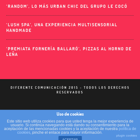
‘RANDOM’, LO MÁS URBAN CHIC DEL GRUPO LE COCÓ
‘LUSH SPA’, UNA EXPERIENCIA MULTISENSORIAL
HANDMADE
‘PREMIATA FORNERÍA BALLARÓ’, PIZZAS AL HORNO DE
LEÑA
DIFERENTE COMUNICACIÓN 2015 - TODOS LOS DERECHOS
RESERVADOS
Uso de cookies
Este sitio web utiliza cookies para que usted tenga la mejor experiencia de
usuario. Si continúa navegando está dando su consentimiento para la
aceptación de las mencionadas cookies y la aceptación de nuestra
política de
cookies
, pinche el enlace para mayor información.
plugin cookies
ACEPTAR