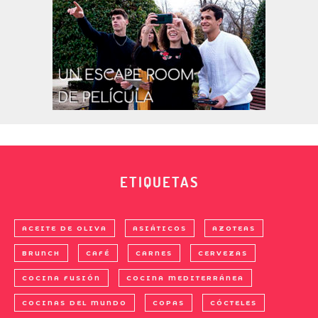
ETIQUETAS
ACEITE DE OLIVA
ASIÁTICOS
AZOTEAS
BRUNCH
CAFÉ
CARNES
CERVEZAS
COCINA FUSIÓN
COCINA MEDITERRÁNEA
COCINAS DEL MUNDO
COPAS
CÓCTELES