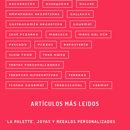
DECORACIÓN
DESAYUNOS
DULCES
EMPANADAS ARGENTINAS
GALLEGOS
GASTRONOMÍA ARGENTINA
GOURMET
JOSÉ PIZARRO
MARISCO
MENÚ DEL DÍA
PESCADO
PIZZAS
REPOSTERÍA
SLOW FOOD
TAKE AWAY
TARTAS PERSONALIZADAS
TERAPIAS ALTERNATIVAS
TERRAZA
TIENDA GOURMET
TRADICIONAL
VERMUT
ARTÍCULOS MÁS LEIDOS
‘LA PALETTE’, JOYAS Y REGALOS PERSONALIZADOS