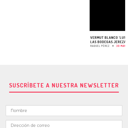
VERMUT BLANCO ‘LUST
LAS BODEGAS JEREZA
RAQUEL PÉREZ
30 MAYO,
SUSCRÍBETE A NUESTRA NEWSLETTER