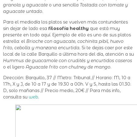
granola y aguacate
o una sencilla
Tostada con tomate y
aguacate untado
.
Para el mediodía los platos se vuelven más contundentes
sin dejar de lado esa
filosofía healthy
que está muy
presente en todo aquí. Ejemplo de ello es uno de sus platos
estrella: el
Brioche con aguacate, cochinita pibil, huevo
frito, cebolla y manzana encurtida
. Si te dejas caer por este
local de la calle Barquillo a última hora del día, atención a su
Hummus de guacamole con crudités y encurtidos caseros
o el ligero
Aguacate frito con chutney de mango
.
Dirección: Barquillo, 37 // Metro: Tribunal // Horario: M, 10 a
17h, X y J, de 10 a 17 y de 19.30 a 00h. V y S, hasta las 01.30.
D, solo mañanas // Precio medio, 20€ // Para más info,
consulta su
web
.