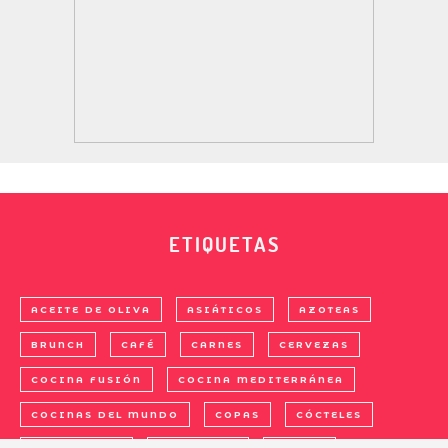
ETIQUETAS
ACEITE DE OLIVA
ASIÁTICOS
AZOTEAS
BRUNCH
CAFÉ
CARNES
CERVEZAS
COCINA FUSIÓN
COCINA MEDITERRÁNEA
COCINAS DEL MUNDO
COPAS
CÓCTELES