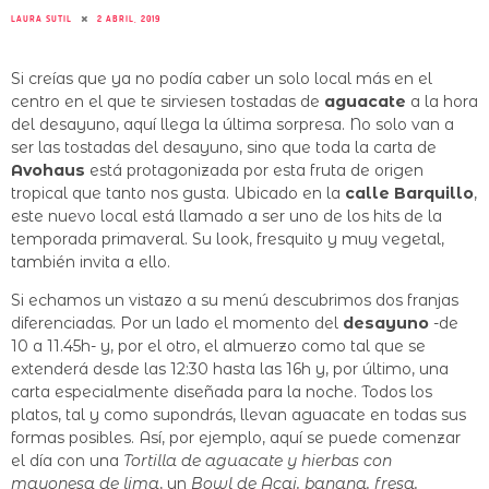
LAURA SUTIL
2 ABRIL, 2019
Si creías que ya no podía caber un solo local más en el
centro en el que te sirviesen tostadas de
aguacate
a la hora
del desayuno, aquí llega la última sorpresa. No solo van a
ser las tostadas del desayuno, sino que toda la carta de
Avohaus
está protagonizada por esta fruta de origen
tropical que tanto nos gusta. Ubicado en la
calle Barquillo
,
este nuevo local está llamado a ser uno de los hits de la
temporada primaveral. Su look, fresquito y muy vegetal,
también invita a ello.
Si echamos un vistazo a su menú descubrimos dos franjas
diferenciadas. Por un lado el momento del
desayuno
-de
10 a 11.45h- y, por el otro, el almuerzo como tal que se
extenderá desde las 12:30 hasta las 16h y, por último, una
carta especialmente diseñada para la noche. Todos los
platos, tal y como supondrás, llevan aguacate en todas sus
formas posibles. Así, por ejemplo, aquí se puede comenzar
el día con una
Tortilla de aguacate y hierbas con
mayonesa de lima
, un
Bowl de Açai, banana, fresa,