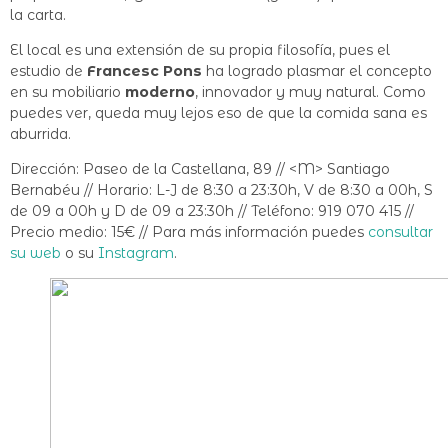
la carta.
El local es una extensión de su propia filosofía, pues el
estudio de
Francesc Pons
ha logrado plasmar el concepto
en su mobiliario
moderno
, innovador y muy natural. Como
puedes ver, queda muy lejos eso de que la comida sana es
aburrida.
Dirección: Paseo de la Castellana, 89 // <M> Santiago
Bernabéu // Horario: L-J de 8:30 a 23:30h, V de 8:30 a 00h, S
de 09 a 00h y D de 09 a 23:30h // Teléfono: 919 070 415 //
Precio medio: 15€ // Para más información puedes
consultar
su web
o su
Instagram
.