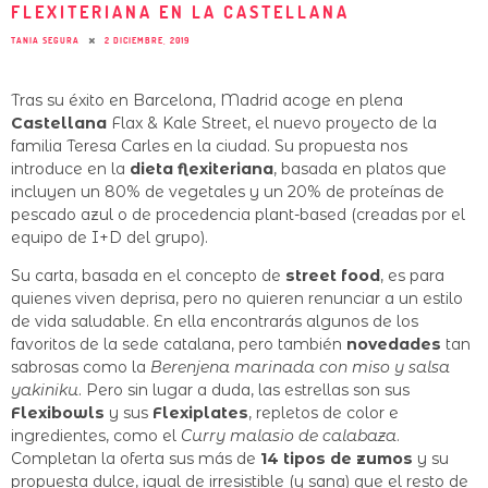
FLEXITERIANA EN LA CASTELLANA
TANIA SEGURA
2 DICIEMBRE, 2019
Tras su éxito en Barcelona, Madrid acoge en plena
Castellana
Flax & Kale Street, el nuevo proyecto de la
familia Teresa Carles en la ciudad. Su propuesta nos
introduce en la
dieta flexiteriana
, basada en platos que
incluyen un 80% de vegetales y un 20% de proteínas de
pescado azul o de procedencia plant-based (creadas por el
equipo de I+D del grupo).
Su carta, basada en el concepto de
street food
, es para
quienes viven deprisa, pero no quieren renunciar a un estilo
de vida saludable. En ella encontrarás algunos de los
favoritos de la sede catalana, pero también
novedades
tan
sabrosas como la
Berenjena marinada con miso y salsa
yakiniku
. Pero sin lugar a duda, las estrellas son sus
Flexibowls
y sus
Flexiplates
, repletos de color e
ingredientes, como el
Curry malasio de calabaza
.
Completan la oferta sus más de
14 tipos de zumos
y su
propuesta dulce, igual de irresistible (y sana) que el resto de