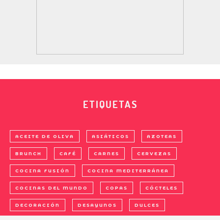
ETIQUETAS
ACEITE DE OLIVA
ASIÁTICOS
AZOTEAS
BRUNCH
CAFÉ
CARNES
CERVEZAS
COCINA FUSIÓN
COCINA MEDITERRÁNEA
COCINAS DEL MUNDO
COPAS
CÓCTELES
DECORACIÓN
DESAYUNOS
DULCES