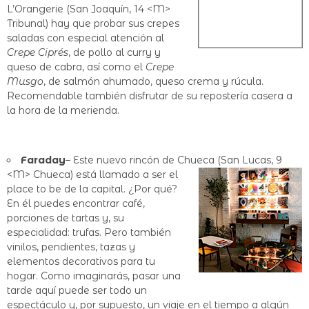
L’Orangerie (San Joaquín, 14 <M>
Tribunal) hay que probar sus crepes
saladas con especial atención al
Crepe Ciprés
, de pollo al curry y
queso de cabra, así como el
Crepe
Musgo
, de salmón ahumado, queso crema y rúcula.
Recomendable también disfrutar de su repostería casera a
la hora de la merienda.
Faraday
– Este nuevo rincón de Chueca (San Lucas, 9
<M>
Chueca) está llamado a ser el
place to be de la capital. ¿Por qué?
En él puedes encontrar café,
porciones de tartas y, su
especialidad: trufas. Pero también
vinilos, pendientes, tazas y
elementos decorativos para tu
hogar. Como imaginarás, pasar una
tarde aquí puede ser todo un
espectáculo y, por supuesto, un viaje en el tiempo a algún