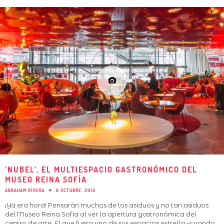
‘NUBEL’, EL MULTIESPACIO GASTRONÓMICO DEL
MUSEO REINA SOFÍA
ABRAHAM RIVERA
6 OCTUBRE, 2016
¡Ya era hora! Pensarán muchos de los asiduos y no tan asiduos
del Museo Reina Sofía al ver la apertura gastronómica del
centro de arte. El que fuera uno de sus espacios estrella –cuando