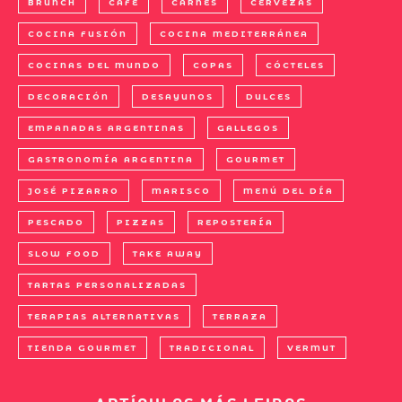
BRUNCH
CAFÉ
CARNES
CERVEZAS
COCINA FUSIÓN
COCINA MEDITERRÁNEA
COCINAS DEL MUNDO
COPAS
CÓCTELES
DECORACIÓN
DESAYUNOS
DULCES
EMPANADAS ARGENTINAS
GALLEGOS
GASTRONOMÍA ARGENTINA
GOURMET
JOSÉ PIZARRO
MARISCO
MENÚ DEL DÍA
PESCADO
PIZZAS
REPOSTERÍA
SLOW FOOD
TAKE AWAY
TARTAS PERSONALIZADAS
TERAPIAS ALTERNATIVAS
TERRAZA
TIENDA GOURMET
TRADICIONAL
VERMUT