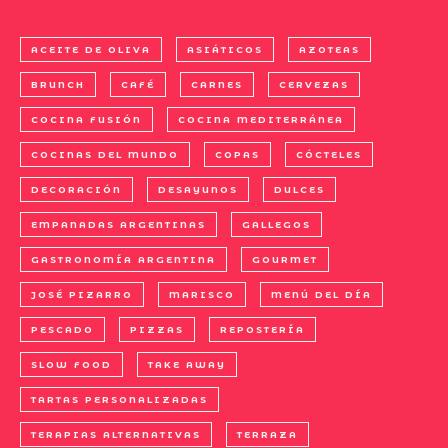
ACEITE DE OLIVA
ASIÁTICOS
AZOTEAS
BRUNCH
CAFÉ
CARNES
CERVEZAS
COCINA FUSIÓN
COCINA MEDITERRÁNEA
COCINAS DEL MUNDO
COPAS
CÓCTELES
DECORACIÓN
DESAYUNOS
DULCES
EMPANADAS ARGENTINAS
GALLEGOS
GASTRONOMÍA ARGENTINA
GOURMET
JOSÉ PIZARRO
MARISCO
MENÚ DEL DÍA
PESCADO
PIZZAS
REPOSTERÍA
SLOW FOOD
TAKE AWAY
TARTAS PERSONALIZADAS
TERAPIAS ALTERNATIVAS
TERRAZA