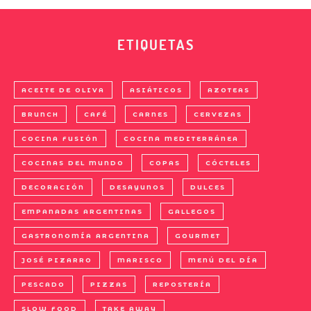
ETIQUETAS
ACEITE DE OLIVA
ASIÁTICOS
AZOTEAS
BRUNCH
CAFÉ
CARNES
CERVEZAS
COCINA FUSIÓN
COCINA MEDITERRÁNEA
COCINAS DEL MUNDO
COPAS
CÓCTELES
DECORACIÓN
DESAYUNOS
DULCES
EMPANADAS ARGENTINAS
GALLEGOS
GASTRONOMÍA ARGENTINA
GOURMET
JOSÉ PIZARRO
MARISCO
MENÚ DEL DÍA
PESCADO
PIZZAS
REPOSTERÍA
SLOW FOOD
TAKE AWAY