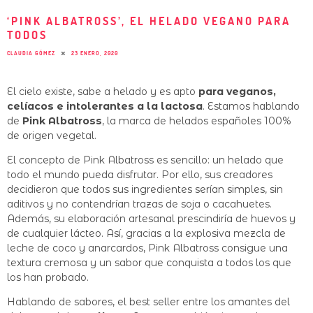
‘PINK ALBATROSS’, EL HELADO VEGANO PARA
TODOS
CLAUDIA GÓMEZ
23 ENERO, 2020
El cielo existe, sabe a helado y es apto
para veganos,
celíacos e intolerantes a la lactosa
. Estamos hablando
de
Pink Albatross
, la marca de helados españoles 100%
de origen vegetal.
El concepto de Pink Albatross es sencillo: un helado que
todo el mundo pueda disfrutar. Por ello, sus creadores
decidieron que todos sus ingredientes serían simples, sin
aditivos y no contendrían trazas de soja o cacahuetes.
Además, su elaboración artesanal prescindiría de huevos y
de cualquier lácteo. Así, gracias a la explosiva mezcla de
leche de coco y anarcardos, Pink Albatross consigue una
textura cremosa y un sabor que conquista a todos los que
los han probado.
Hablando de sabores, el best seller entre los amantes del