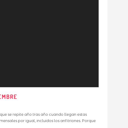
IEMBRE
que se repite año tras año cuando llegan estas
mensales por igual, incluidos los anfitriones. Porque