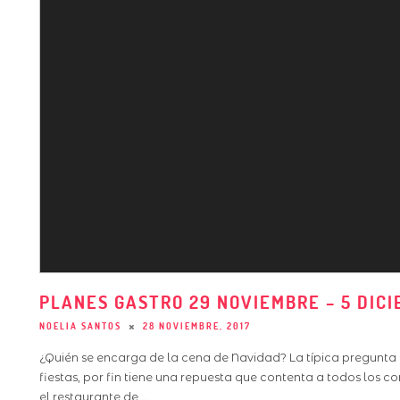
PLANES GASTRO 29 NOVIEMBRE – 5 DIC
NOELIA SANTOS
28 NOVIEMBRE, 2017
¿Quién se encarga de la cena de Navidad? La típica pregunta 
fiestas, por fin tiene una repuesta que contenta a todos los co
el restaurante de
...