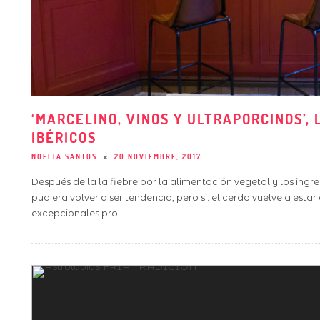
‘MARCELINO, VINOS Y ULTRAPORCINOS’,
IBÉRICOS
NOELIA SANTOS
20 NOVIEMBRE, 2017
Después de la la fiebre por la alimentación vegetal y los ingr
pudiera volver a ser tendencia, pero sí: el cerdo vuelve a esta
excepcionales pro
...