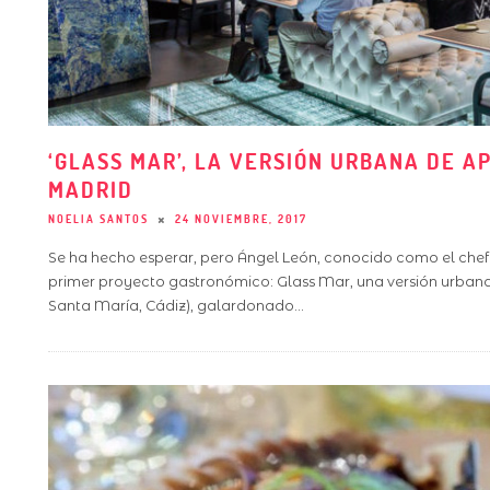
‘GLASS MAR’, LA VERSIÓN URBANA DE A
MADRID
NOELIA SANTOS
24 NOVIEMBRE, 2017
Se ha hecho esperar, pero Ángel León, conocido como el chef 
primer proyecto gastronómico: Glass Mar, una versión urbana
Santa María, Cádiz), galardonado
...