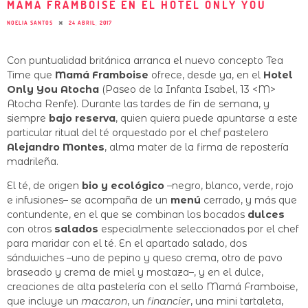
MAMÁ FRAMBOISE EN EL HOTEL ONLY YOU
NOELIA SANTOS
24 ABRIL, 2017
Con puntualidad británica arranca el nuevo concepto Tea
Time que
Mamá Framboise
ofrece, desde ya, en el
Hotel
Only You Atocha
(Paseo de la Infanta Isabel, 13 <M>
Atocha Renfe). Durante las tardes de fin de semana, y
siempre
bajo reserva
, quien quiera puede apuntarse a este
particular ritual del té orquestado por el chef pastelero
Alejandro Montes
, alma mater de la firma de repostería
madrileña.
El té, de origen
bio y ecológico
–negro, blanco, verde, rojo
e infusiones– se acompaña de un
menú
cerrado, y más que
contundente, en el que se combinan los bocados
dulces
con otros
salados
especialmente seleccionados por el chef
para maridar con el té. En el apartado salado, dos
sándwiches –uno de pepino y queso crema, otro de pavo
braseado y crema de miel y mostaza–, y en el dulce,
creaciones de alta pastelería con el sello Mamá Framboise,
que incluye un
macaron
, un
financier
, una mini tartaleta,