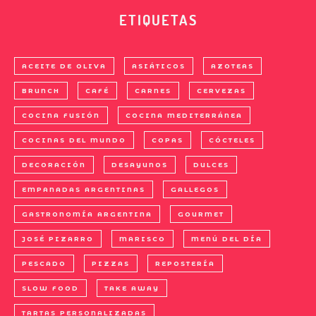
ETIQUETAS
ACEITE DE OLIVA
ASIÁTICOS
AZOTEAS
BRUNCH
CAFÉ
CARNES
CERVEZAS
COCINA FUSIÓN
COCINA MEDITERRÁNEA
COCINAS DEL MUNDO
COPAS
CÓCTELES
DECORACIÓN
DESAYUNOS
DULCES
EMPANADAS ARGENTINAS
GALLEGOS
GASTRONOMÍA ARGENTINA
GOURMET
JOSÉ PIZARRO
MARISCO
MENÚ DEL DÍA
PESCADO
PIZZAS
REPOSTERÍA
SLOW FOOD
TAKE AWAY
TARTAS PERSONALIZADAS