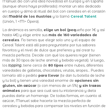
Manuel dio con una idea novedosa en Europa y en España
(aunque ahora haya proliferado): montar un sitio dedicado
en cuerpo y alma al ritual del bol con cereales en el corazón
del
Madrid de los Austrias
y lo llamó
Cereal Talent
(Unión, 1 <M> Ópera).
La dinámica es sencilla,
elige un bol (peq
ueño por 1€ y así
hasta 4€) y elige entre sus
más de
160 variedades de
cereales
. No tienes que elegir solo uno y el equipo de
Cereal Talent está allí para preguntarte por tus sabores
favoritos y el nivel de dulce que prefieres y así crear tu
mezcla perfecta. Decide con qué los quieres regar (tienen
más de 30 tipos de leche animal y bebida vegetal). Y luego,
los
topping
, tiene cerca de
80 tipos
entre nubes, diferentes
variedades de galletas, chocolates, virutas, siropes… Puedes
tomarlo allí o pedirlo
para llevar
(te dan tu botella de leche
y tu bol) y tienen una variedad enorme de
opciones sin
gluten, sin azúcar
(o con menos de un 5%)
y sin trazas
animales
para que sea cual sea tu intolerancia y dieta
puedas darte un homenaje. De todas formas, en cuanto al
azúcar, Manuel sabe hacerte la mezcla perfecta de
cereales y bebidas para compensar los niveles en función de