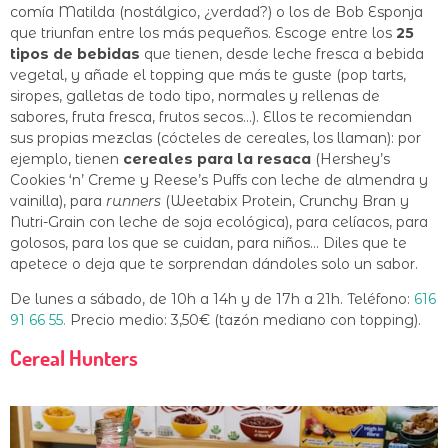
comía Matilda (nostálgico, ¿verdad?) o los de Bob Esponja
que triunfan entre los más pequeños. Escoge entre los
25
tipos de bebidas
que tienen, desde leche fresca a bebida
vegetal, y añade el topping que más te guste (pop tarts,
siropes, galletas de todo tipo, normales y rellenas de
sabores, fruta fresca, frutos secos…). Ellos te recomiendan
sus propias mezclas (cócteles de cereales, los llaman): por
ejemplo, tienen
cereales para la resaca
(
Hershey’s
Cookies ‘n’ Creme y Reese’s Puffs con leche de almendra y
vainilla), para
runners
(
Weetabix Protein, Crunchy Bran y
Nutri-Grain con leche de soja ecológica), para celíacos, para
golosos, para los que se cuidan, para niños… Diles que te
apetece o deja que te sorprendan dándoles solo un sabor.
De lunes a sábado, de 10h a 14h y de 17h a 21h. Teléfono:
616
91 66 55.
Precio medio: 3,50€ (tazón mediano con topping).
Cereal Hunters