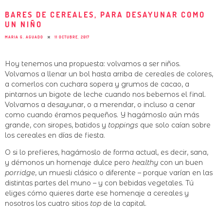
BARES DE CEREALES, PARA DESAYUNAR COMO
UN NIÑO
MARIA G. AGUADO
11 OCTUBRE, 2017
Hoy tenemos una propuesta: volvamos a ser niños.
Volvamos a llenar un bol hasta arriba de cereales de colores,
a comerlos con cuchara sopera y grumos de cacao, a
pintarnos un bigote de leche cuando nos bebemos el final.
Volvamos a desayunar, o a merendar, o incluso a cenar
como cuando éramos pequeños. Y hagámoslo aún más
grande, con siropes, batidos y
toppings
que solo caían sobre
los cereales en días de fiesta.
O si lo prefieres, hagámoslo de forma actual, es decir, sana,
y démonos un homenaje dulce pero
healthy
con un buen
porridge
, un muesli clásico o diferente – porque varían en las
distintas partes del muno – y con bebidas vegetales. Tú
eliges cómo quieres darte ese homenaje a cereales y
nosotros los cuatro sitios
top
de la capital.