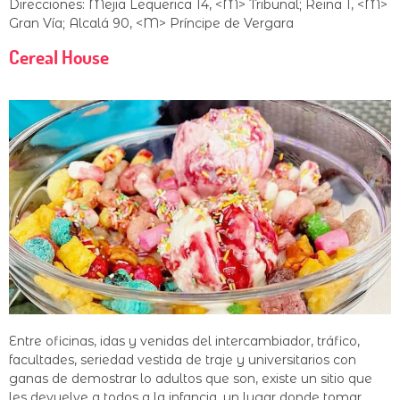
Direcciones: Mejia Lequerica 14, <M> Tribunal; Reina 1, <M>
Gran Vía; Alcalá 90, <M> Príncipe de Vergara
Cereal House
Entre oficinas, idas y venidas del intercambiador, tráfico,
facultades, seriedad vestida de traje y universitarios con
ganas de demostrar lo adultos que son, existe un sitio que
les devuelve a todos a la infancia, un lugar donde tomar