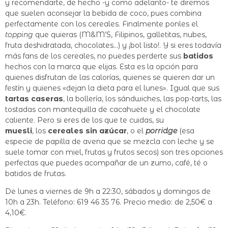
y recomendarte, de hecho -y como adelanto- te diremos
que suelen aconsejar la bebida de coco, pues combina
perfectamente con los cereales. Finalmente ponles el
topping
que quieras (M&M’S, Filipinos, galletitas, nubes,
fruta deshidratada, chocolates…) y ¡bol listo!. Y si eres todavía
más fans de los cereales, no puedes perderte sus
batidos
hechos con la marca que elijas. Esta es la opción para
quienes disfrutan de las calorías, quienes se quieren dar un
festín y quienes «dejan la dieta para el lunes». Igual que sus
tartas caseras
, la bollería, los sándwiches, las pop-tarts, las
tostadas con mantequilla de cacahuete y el chocolate
caliente. Pero si eres de los que te cuidas, su
muesli
, los
cereales sin azúcar
, o el
porridge
(esa
especie de papilla de avena que se mezcla con leche y se
suele tomar con miel, frutas y frutos secos) son tres opciones
perfectas que puedes acompañar de un zumo, café, té o
batidos de frutas.
De lunes a viernes de 9h a 22:30, sábados y domingos de
10h a 23h. Teléfono: 619 46 35 76. Precio medio: de 2,50€ a
4,10€.