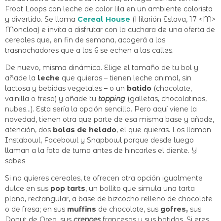
Froot Loops con leche de color lila en un ambiente colorista
y divertido. Se llama
Cereal House
(Hilarión Eslava, 17 <M>
Moncloa) e invita a disfrutar con la cuchara de una oferta de
cereales que, en fin de semana, acogerá a los
trasnochadores que a las 6 se echen a las calles.
De nuevo, misma dinámica. Elige el tamaño de tu bol y
añade la
leche
que quieras – tienen leche animal, sin
lactosa y bebidas vegetales – o un
batido
(chocolate,
vainilla o fresa) y añade tu
topping
(galletas, chocolatinas,
nubes…). Esta sería la opción sencilla. Pero aquí viene la
novedad, tienen otra que parte de esa misma base y añade,
atención, dos
bolas de helado
, el que quieras. Los llaman
Instabowl, Facebowl y Snapbowl porque desde luego
llaman a la foto de turno antes de hincarles el diente. Y
sabes
Si no quieres cereales, te ofrecen otra opción igualmente
dulce en sus
pop tarts
, un bollito que simula una tarta
plana, rectangular, a base de bizcocho relleno de chocolate
o de fresa; en sus
muffins
de chocolate, sus
gofres,
sus
Donut de Oreo, sus
creppes
francesas y sus batidos. Si eres