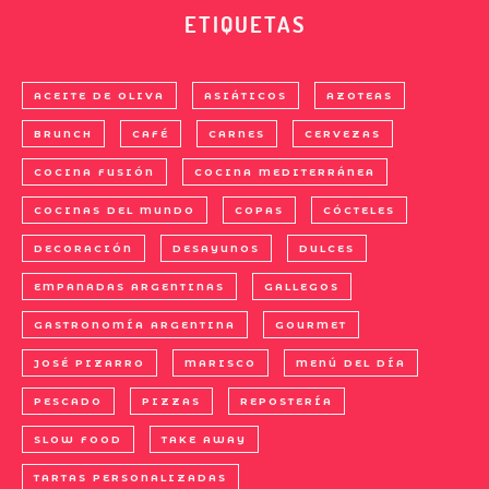
ETIQUETAS
ACEITE DE OLIVA
ASIÁTICOS
AZOTEAS
BRUNCH
CAFÉ
CARNES
CERVEZAS
COCINA FUSIÓN
COCINA MEDITERRÁNEA
COCINAS DEL MUNDO
COPAS
CÓCTELES
DECORACIÓN
DESAYUNOS
DULCES
EMPANADAS ARGENTINAS
GALLEGOS
GASTRONOMÍA ARGENTINA
GOURMET
JOSÉ PIZARRO
MARISCO
MENÚ DEL DÍA
PESCADO
PIZZAS
REPOSTERÍA
SLOW FOOD
TAKE AWAY
TARTAS PERSONALIZADAS