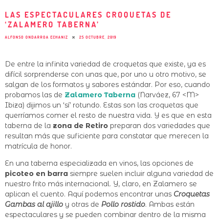
LAS ESPECTACULARES CROQUETAS DE
‘ZALAMERO TABERNA’
ALFONSO ONDARROA ECHANIZ
25 OCTUBRE, 2019
De entre la infinita variedad de croquetas que existe, ya es
difícil sorprenderse con unas que, por uno u otro motivo, se
salgan de los formatos y sabores estándar. Por eso, cuando
probamos las de
Zalamero Taberna
(Narváez, 67 <M>
Ibiza) dijimos un ‘sí’ rotundo. Estas son las croquetas que
querríamos comer el resto de nuestra vida. Y es que en esta
taberna de la
zona de Retiro
preparan dos variedades que
resultan más que suficiente para constatar que merecen la
matrícula de honor.
En una taberna especializada en vinos, las opciones de
picoteo en barra
siempre suelen incluir alguna variedad de
nuestro frito más internacional. Y, claro, en Zalamero se
aplican el cuento. Aquí podemos encontrar unas
Croquetas
Gambas al ajillo
y otras de
Pollo rostido
. Ambas están
espectaculares y se pueden combinar dentro de la misma