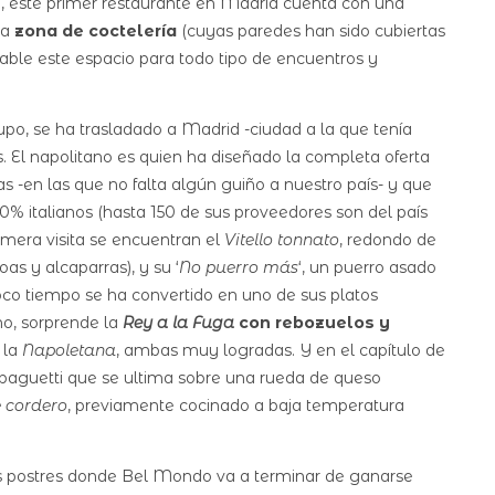
co, este primer restaurante en Madrid cuenta con una
na
zona de coctelería
(cuyas paredes han sido cubiertas
ble este espacio para todo tipo de encuentros y
rupo, se ha trasladado a Madrid -ciudad a la que tenía
 El napolitano es quien ha diseñado la completa oferta
as -en las que no falta algún guiño a nuestro país- y que
% italianos (hasta 150 de sus proveedores son del país
mera visita se encuentran el
Vitello tonnato
, redondo de
as y alcaparras), y su ‘
No puerro más
‘, un puerro asado
poco tiempo se ha convertido en uno de sus platos
ano, sorprende la
Rey a la Fuga
con rebozuelos y
 la
Napoletana
, ambas muy logradas. Y en el capítulo de
 spaguetti que se ultima sobre una rueda de queso
e cordero
, previamente cocinado a baja temperatura
los postres donde Bel Mondo va a terminar de ganarse