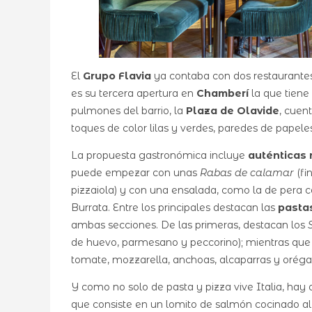
El
Grupo Flavia
ya contaba con dos restaurantes
es su tercera apertura en
Chamberí
la que tiene 
pulmones del barrio, la
Plaza de Olavide
, cuen
toques de color lilas y verdes, paredes de papeles
La propuesta gastronómica incluye
auténticas 
puede empezar con unas
Rabas de calamar
(fi
pizzaiola) y con una ensalada, como la de pera c
Burrata. Entre los principales destacan las
pasta
ambas secciones. De las primeras, destacan los
de huevo, parmesano y peccorino); mientras que
tomate, mozzarella, anchoas, alcaparras y oréga
Y como no solo de pasta y pizza vive Italia, hay
que consiste en un lomito de salmón cocinado al 