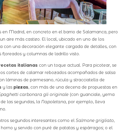
 en Madrid, en concreto en el barrio de Salamanca, pero
un aire más castizo. El local, ubicado en uno de los
ta con una decoración elegante cargada de detalles, con
 floreados y columnas de ladrillo visto.
recetas italianas
con un toque actual. Para picotear, se
nos cortes de calamar rebozados acompañados de salsa
on láminas de parmesano, rúcula y stracciatella de
s
y las
pizzas
, con más de una decena de propuestas en
Spaghetti carbonara gli originale
(con guanciale, yema
 de las segundas, la
Napoletana
, por ejemplo, lleva
no.
 otros segundos interesantes como el
Salmone grigliato
,
horno y servido con puré de patatas y espárragos; o el