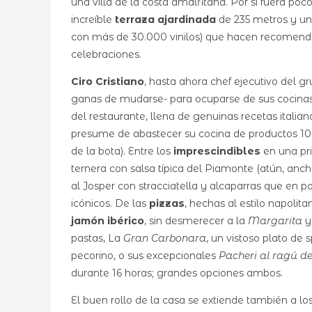
una villa de la costa amalfitana. Por si fuera po
increíble
terraza ajardinada
de 235 metros y u
con más de 30.000 vinilos) que hacen recomenda
celebraciones.
Ciro Cristiano
, hasta ahora chef ejecutivo del g
ganas de mudarse- para ocuparse de sus cocinas.
del restaurante, llena de genuinas recetas italian
presume de abastecer su cocina de productos 100
de la bota). Entre los
imprescindibles
en una pri
ternera con salsa típica del Piamonte (atún, ancho
al Josper con stracciatella y alcaparras que en 
icónicos. De las
pizzas
, hechas al estilo napolit
jamón ibérico
, sin desmerecer a la
Margarita
y
pastas, La
Gran Carbonara
, un vistoso plato de
pecorino, o sus excepcionales
Pacheri al ragú d
durante 16 horas; grandes opciones ambos.
El buen rollo de la casa se extiende también a 